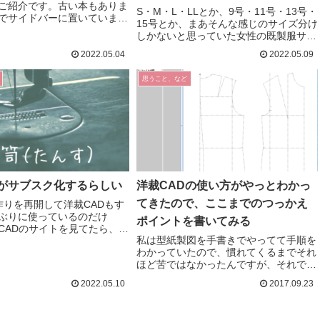
ご紹介です。古い本もありま
S・M・L・LLとか、9号・11号・13号・
でサイドバーに置いていまし
15号とか、まあそんな感じのサイズ分け
まとめました）何を着ればよ
しかないと思っていた女性の既製服サイ
うことチープ・シック―お金
ズ。男性のスーツは体型も細かく分かれ
でシックに着こなす法カテリ
2022.05.04
2022.05.09
ているのは知っているし、女性ももしか
ア キャロル...
したらそうなのかな？と思わないことも
思うこと、など
なかったけど（...
Dがサブスク化するらしい
洋裁CADの使い方がやっとわかっ
てきたので、ここまでのつっかえ
作りを再開して洋裁CADもす
ぶりに使っているのだけ
ポイントを書いてみる
CADのサイトを見てたら、バ
私は型紙製図を手書きでやってて手順を
8からサブスク化するという情
わかっていたので、慣れてくるまでそれ
てしまいました。洋裁CADが
ほど苦ではなかったんですが、それでも
とても良いソフトなので無料
まずはじめに読んでおいてよかったと思
ありがた...
2022.05.10
2017.09.23
うのはここです。「洋裁CADのしくみ」