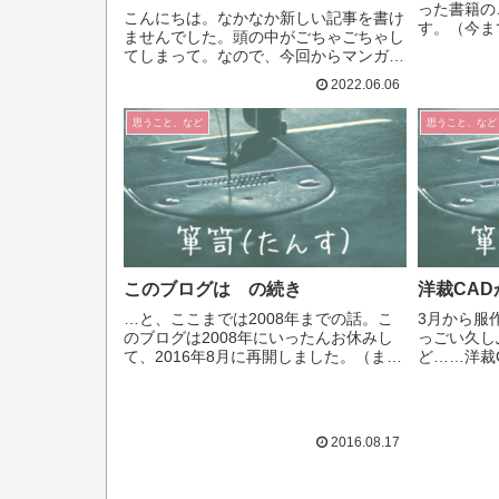
った書籍の
こんにちは。なかなか新しい記事を書け
す。（今ま
ませんでした。頭の中がごちゃごちゃし
たが記事に
てしまって。なので、今回からマンガも
いのかとい
使って記事を書いていこうと思います。
をかけない
2022.06.06
とりあえずはそのことをご報告するため
ーヌ・ミリネ
にこの記事を書きました。マンガだと説
思うこと、など
思うこと、など
明はわかりやすくなるのか...
このブログは の続き
洋裁CA
…と、ここまでは2008年までの話。こ
3月から服
のブログは2008年にいったんお休みし
っごい久し
て、2016年8月に再開しました。（まさ
ど……洋裁
かの8年ぶり）休みにした理由は、膝の
ージョン1
不調で床での布カットなどが辛かったた
報を見つけ
め製作ができそうになかったから。そし
有料になる
て8年ぶりに再開...
なのがとても
2016.08.17