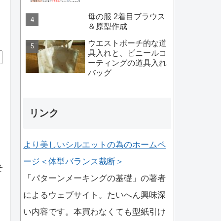
母の服 2着目ブラウス
＆原型作成
ウエストポーチ的な道
具入れと、ビニールコ
ーティングの道具入れ
バッグ
リンク
より美しいシルエットの為のホームペ
ージ＜体型バランス裁断＞
そ
「パターンメーキングの基礎」の著者
によるウェブサイト。たいへん興味深
い内容です。本買わなくても型紙引け