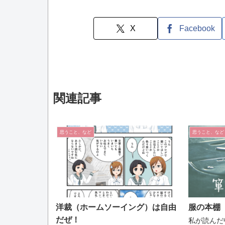
X
Facebook
関連記事
思うこと、など
思うこと、など
洋裁（ホームソーイング）は自由
服の本棚
だぜ！
私が読んだ