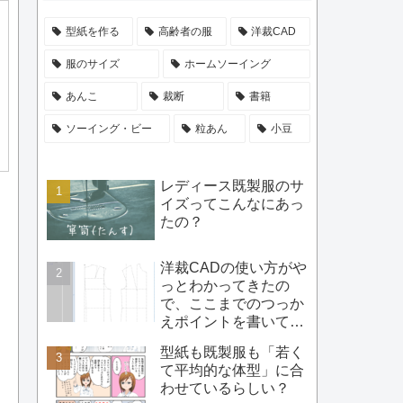
型紙を作る
高齢者の服
洋裁CAD
服のサイズ
ホームソーイング
あんこ
裁断
書籍
ソーイング・ビー
粒あん
小豆
レディース既製服のサ
イズってこんなにあっ
たの？
洋裁CADの使い方がや
っとわかってきたの
で、ここまでのつっか
えポイントを書いてみ
る
型紙も既製服も「若く
て平均的な体型」に合
わせているらしい？