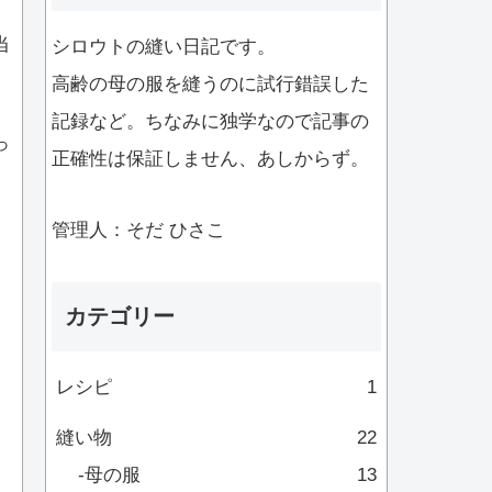
当
シロウトの縫い日記です。
高齢の母の服を縫うのに試行錯誤した
記録など。ちなみに独学なので記事の
っ
正確性は保証しません、あしからず。
。
管理人：そだ ひさこ
カテゴリー
レシピ
1
縫い物
22
母の服
13