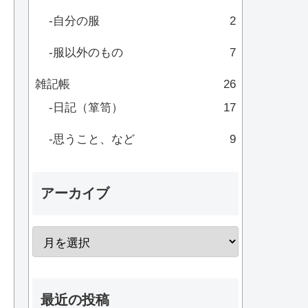
自分の服
2
服以外のもの
7
雑記帳
26
日記（箪笥）
17
思うこと、など
9
アーカイブ
最近の投稿