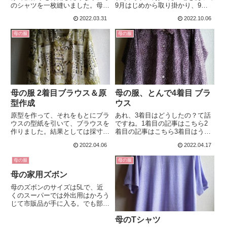
のシャツを一枚縫いました。母の
9月はじめから取り掛かり、9月
服、と何度もこのブログで言って
30日に仕上がりました。生地は
2022.03.31
2022.10.06
いるけどいまいち抽象的かもしれ
化繊（何だったかな…失念）で、
ないなと思いましたので、絵に描
いちおうニットなのですが「スト
母の服
母の服
いてみました。下手な絵ですみま
レッチ生地？」と思う程度にしか
せん。体型の説明なのでもろも
伸びません。伸縮が少ないので
ろ...
普...
母の服 2着目ブラウス＆原
母の服、とんで4着目 ブラ
型作成
ウス
原型を作って、それをもとにブラ
あれ、3着目はどうしたの？て話
ウスの型紙を引いて、ブラウスを
ですね。1着目の記事はこちら2
作りました。結果としては採寸ミ
着目の記事はこちら3着目はうま
スで少々寸法が少ないけど、まあ
くいかなくて、得るところもなか
2022.04.06
2022.04.17
まあいいじゃない、って感じの仕
ったのでさらっと触れるだけにし
上がり。こまかく採寸してみるま
ます。（無駄なことをしただけで
母の服
母の服
ず原型を作るために採寸をしまし
した）4着目のために、原型を作
た。身長とバストから計算式で
り直さなくてはなりませんでし
母の家用ズボン
数...
た...
母のズボンのサイズは5Lで、近
くのスーパーでは外出用はかろう
じて市販品が手に入る。でも部屋
着的なものは3Lまでしか置いて
母のTシャツ
いない。下着も3Lまで。下着は