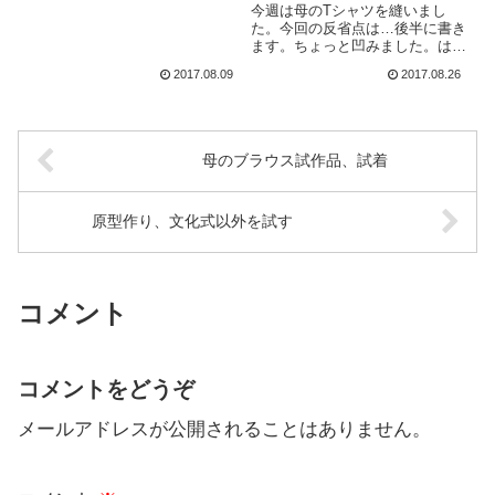
伸びるからまあいいのかもしれな
今週は母のTシャツを縫いまし
いけど、部屋用ズボンはやはりサ
た。今回の反省点は…後半に書き
イズを合わせて縫ったほうが良
ます。ちょっと凹みました。は
か...
は。以前の記事「母の原型とニッ
2017.08.09
2017.08.26
トソーイング服」で襟ぐりに布を
足した長袖Tシャツの布が残って
いたので、半袖がもう1枚取れな
いだろうかと型紙を当ててみたら
何と...
母のブラウス試作品、試着
原型作り、文化式以外を試す
コメント
コメントをどうぞ
メールアドレスが公開されることはありません。