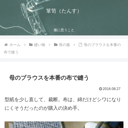
箪笥（たんす）
服に思うこと
ホーム
縫い物
母の服
母のブラウスを本番の
布で縫う
母のブラウスを本番の布で縫う
2016.08.27
型紙を少し直して、裁断。布は、綿だけどシワになり
にくそうだったのが購入の決め手。