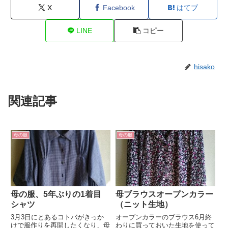
X
Facebook
はてブ
LINE
コピー
hisako
関連記事
母の服
母の服
母の服、5年ぶりの1着目
母ブラウスオープンカラー
シャツ
（ニット生地）
3月3日にとあるコトバがきっか
オープンカラーのブラウス6月終
けで服作りを再開したくなり、母
わりに買っておいた生地を使って